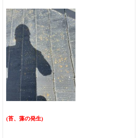
(苔、藻の発生)