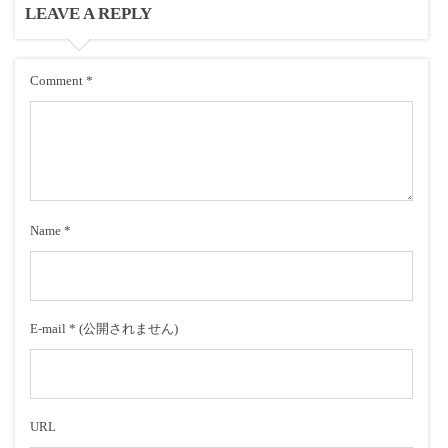
LEAVE A REPLY
Comment
*
Name
*
E-mail
*
(公開されません)
URL