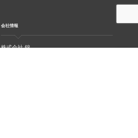
会社情報
株式会社 錦
〒690-0011 島根県松江市東津田町736-8
TEL：0852-78-2153
※営業電話は固くお断り致します。
案内
お問い合わせ
サイトマップ