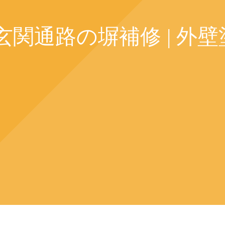
玄関通路の塀補修 | 外