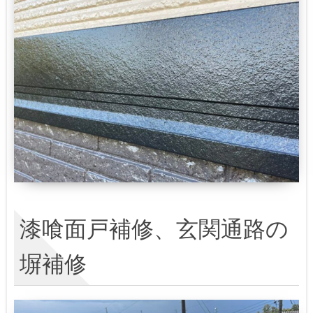
漆喰面戸補修、玄関通路の
塀補修