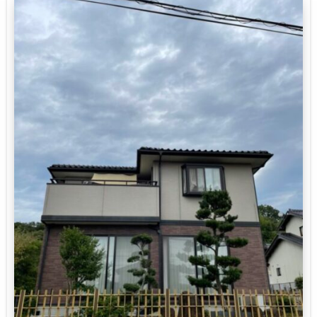
樋塗装、土台水切り塗装、幕板塗装
漆喰面戸補修、玄関通路の塀補修
施工後
施工ポイント