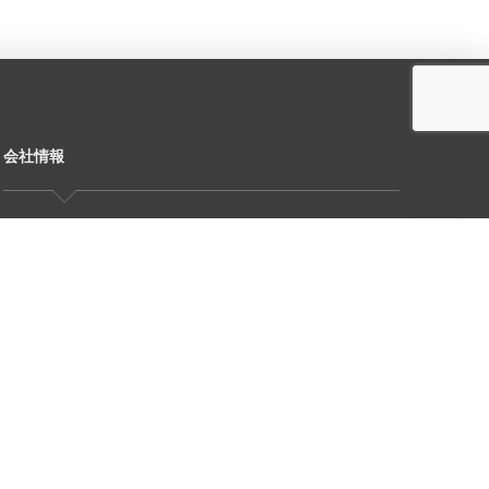
会社情報
株式会社 錦
〒690-0011 島根県松江市東津田町736-8
TEL：0852-78-2153
※営業電話は固くお断り致します。
案内
お問い合わせ
サイトマップ